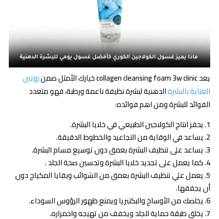
يعد collagen cleansing foam 3w clinic خيارك الأمثل ضمن
روتين
العناية بالبشرة
الدهنية لبشرة نظيفة ناعمة ورطبة، فهو متعدد
الفوائد للبشرة ومن اهم فوائده:
يحفز انتاج الكولاجين الطبيعي في خلايا البشرة.
يساعد في الوقاية من التجاعيد والخطوط الدقيقة.
يساعد على تنظيف البشرة بعمق دون توسيع مسام البشرة.
كما يعمل على تجديد خلايا البشرة وتحسين صحة الجلد .
يعمل علي تنظيف البشرة بعمق من الشوائب وبقايا المكياج دون
أن يجففها.
يخلصك من الأوساخ والبكتيريا ويمنع ظهور الرؤوس السوداء.
يخلق طبقة حماية للجلد ويخفف من تهيجه واحمراره.