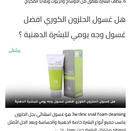
ينظف البشرة بعمق من الأوساخ والزيوت وبقايا المكياج.
هل غسول الحلزون الكوري افضل
غسول وجه يومي للبشرة الدهنية ؟
3w clinic snail foam cleansing هو غسول استثنائي بجل الحلزون
يناسب جميع أنواع البشرة خاصة الدهنية والحساسة ويعد الحل الأمثل
لمعظم مشاكل البشرة؛ حيث يعمل على :