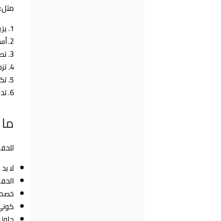
مثل:
يزي
أسل
تصب
تزد
تكو
تدر
ما 
للحفا
لا بد
الحفا
خصصي 
كوني 
حاولى