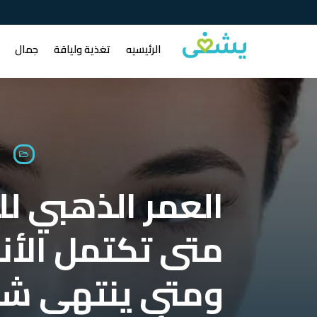
الرئيسيه
تغذية ولياقة
جمال

العمر الذهبي للم
متى تكتمل الأنو
ومتى ينتهي شب