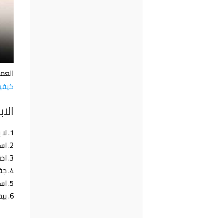
العمر
كيفية
الا
لا 
است
اخت
جفف
است
بيدك 