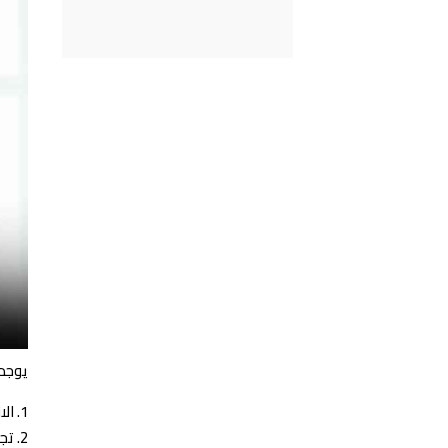
يوجد
الا
تجن