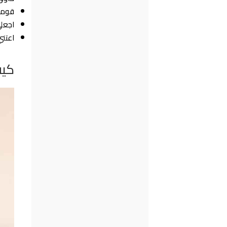
قومي 
اجعل
اعتني
كيف