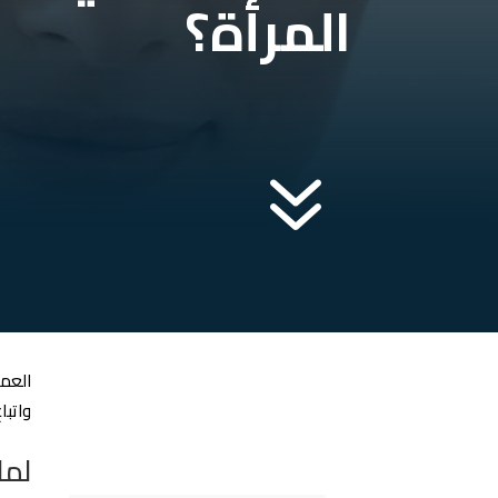
المرأة؟
7
العمر
واتبا
لما