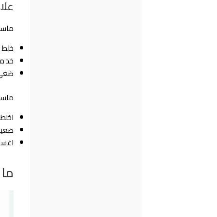
علا
ماسك 
خلط م
خذ م
ضعي الما
ماسك 
اخلطي
ضعيه ع
اغسلي
ما 