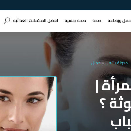
حمل ورضاعة
صحة
صحة جنسية
افضل المكملات الغذائية
مدونة يشفى
»
جمال
رأة |
ثة ؟
اب