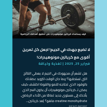
لا تضيع جهدك في الجيم! اجعل كل تمرين
أقوى مع كرياتين مونوهيدرات!
فبراير 25, 2025
|
تغذية ولياقة
هل تشعر أن مجهودك في الجيم لا يعطي النتائج
التي تستحقها؟ ربما حان الوقت لتزويد عضلاتك
بالوقود الذي تحتاجه للنمو والقوة! اكتشف كيف
يمكن لـ كرياتين مونوهيدرات أن يكون السر الذي
يأخذك إلى مستوى جديد تمامًا من الأداء الرياضي.
creatine monohydrate ماهو؟ يُعد كرياتين...
READ MORE...