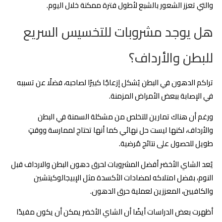
والتي تعزز الشعور بالشبع لأطول فترة ممكنة خلال اليوم.
هل يوجد مشروبات للتخسيس السريع
للبطن والأرداف؟
تراكم الدهون في البطن يُشكل إزعاجًا كبيرًا لصاحبه، فضلًا عن تسببه
في الإصابة ببعض الأمراض المزمنة.
ورغم أن هناك تمارين للتخلص من مشكلة السمنة في البطن
والأرداف، لكنها ليست حل نهائي كما أنها تحتاج لممارسة ووقتٍ
طويل للحصول على نتائج مُرضية.
يُعد الشاي الأخضر أفضل المشروبات لحرق دهون البطن والارداف قبل
النوم، بفضل امتلاكه لمضادات الأكسدة مثل الإبيجالوكيتشين
والكافيين، المعززين لعملية حرق الدهون.
أظهرت بعض الدراسات أيضًا أن الشاي الأخضر يمكن أن يكون مفيدًا