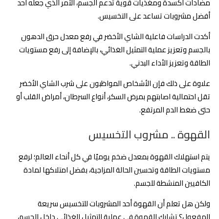
مضادات أكسدة ومغذيات قوية تدعم الجسم، الأمر الذي جعله أحد
أفضل مشروبات تساعد على التخسيس.
أكدت الدراسات فاعلية الشاي الأخضر في رفع معدل حرق الدهون
بالجسم وتعزيز عملية التمثيل الغذائي، بالإضافة إلى رفع مستويات
الطاقة وتعزيز الأداء البدني.
علاوة على ذلك فإن الأشخاص المواظبون على شرب الشاي الأخضر
تقل احتمالية اصابتهم بمرض السكر، أنواع السرطان، أمراض القلب أو
حتى ضغط الدم المرتفع.
القهوة .. مشروب التخسيس
يتم استهلاك القهوة بمعدل ضخم يوميًا في كل أنحاء العالم؛ لرفع
مستويات الطاقة وتحسين الحالة المزاجية، بفضل امتلاكها لمادة
الكافيين المنشطة للجسم.
ولكن هل تعلم أن القهوة أحد المشروبات للتخسيس سريعة
المفعول؟ تشارك القهوة في عملية التمثيل الغذائي داخل الجسم،