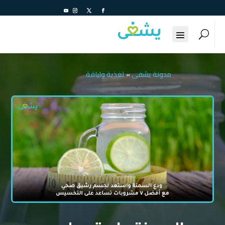
مدونة يشفى
»
تغذية ولياقة
