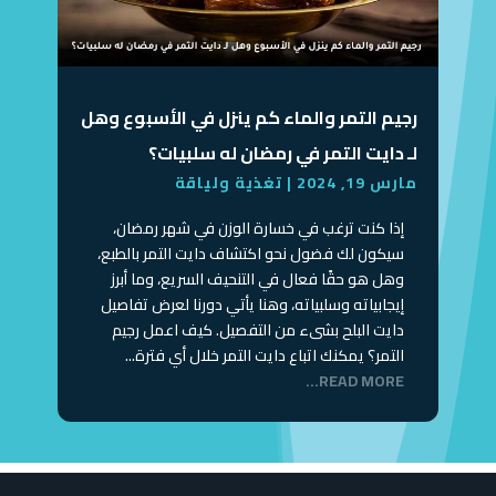
رجيم التمر والماء كم ينزل في الأسبوع وهل
لـ دايت التمر في رمضان له سلبيات؟
مارس 19, 2024
|
تغذية ولياقة
إذا كنت ترغب في خسارة الوزن في شهر رمضان،
سيكون لك فضول نحو اكتشاف دايت التمر بالطبع،
وهل هو حقًا فعال في التنحيف السريع، وما أبرز
إيجابياته وسلبياته، وهنا يأتي دورنا لعرض تفاصيل
دايت البلح بشىء من التفصيل. كيف اعمل رجيم
التمر؟ يمكنك اتباع دايت التمر خلال أي فترة...
READ MORE...